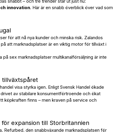
las snabbt – och tre trender står ut just nu:
ch innovation
. Här är en snabb överblick över vad som
ugal
tser för att nå nya kunder och minska risk. Zalandos
 på att marknadsplatser är en viktig motor för tillväxt i
iva på sex marknadsplatser multikanalförsäljning är inte
 tillväxtspåret
ljhandel visa styrka igen. Enligt Svensk Handel ökade
 drivet av stabilare konsumentförtroende och ökat
tt köpkraften finns – men kraven på service och
för expansion till Storbritannien
växa. Refurbed, den snabbväxande marknadsplatsen för