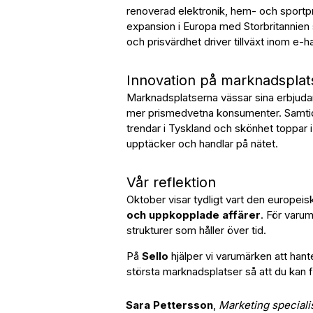
renoverad elektronik, hem- och sportpro
expansion i Europa med Storbritannien 
och prisvärdhet driver tillväxt inom e-h
Innovation på marknadsplat
Marknadsplatserna vässar sina erbjud
mer prismedvetna konsumenter. Samtid
trendar i Tyskland och skönhet toppar i
upptäcker och handlar på nätet.
Vår reflektion
Oktober visar tydligt vart den europei
och uppkopplade affärer
. För varum
strukturer som håller över tid.
På
Sello
hjälper vi varumärken att hant
största marknadsplatser så att du kan
Sara Pettersson
,
Marketing speciali