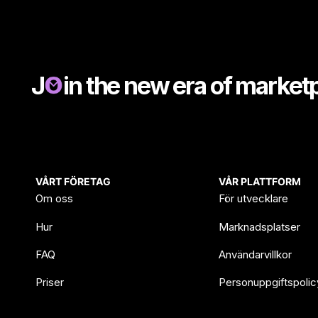
J
in the new era of market
VÅRT FÖRETAG
VÅR PLATTFORM
Om oss
För utvecklare
Hur
Marknadsplatser
FAQ
Användarvillkor
Priser
Personuppgiftspolic
Blogg & Nyheter
Databehandlingsavta