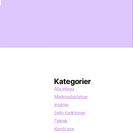
Kategorier
Alla inlägg
Marknadsplatser
Insikter
Sello funktioner
Teknik
Kundcase