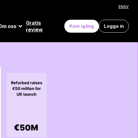
EN
SV
Gratis
Om oss
Kom igång
Logga in
review