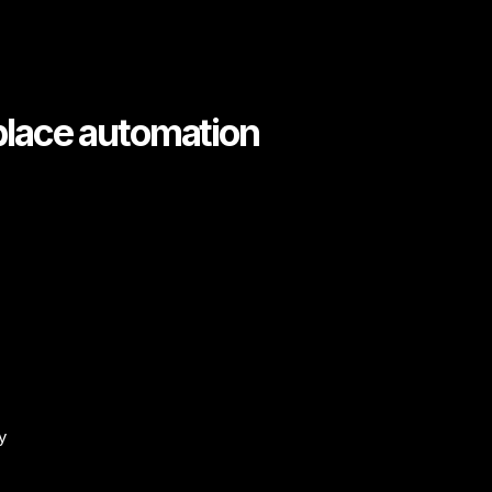
place automation
y
l