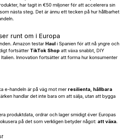
dukter, har tagit in €50 miljoner för att accelerera sin
som nästa steg. Det är ännu ett tecken på hur hållbarhet
andeln.
ser runt om i Europa
anden. Amazon testar
Haul
i Spanien för att nå yngre och
igt fortsätter
TikTok Shop
att växa snabbt, DIY
 Italien. Innovation fortsätter att forma hur konsumenter
ska e-handeln är på väg mot mer
resilienta, hållbara
ärken handlar det inte bara om att sälja, utan att bygga
era produktdata, ordrar och lager smidigt över Europas
 fokusera på det som verkligen betyder något:
att växa
.
st