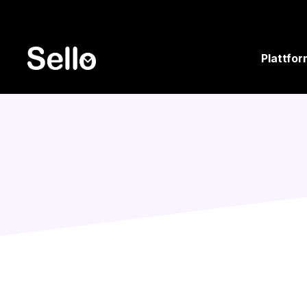
Plattfor
Utvecklingsmodulen i Se
integrationer och en r
lösningar. Frontende
Tillsamm