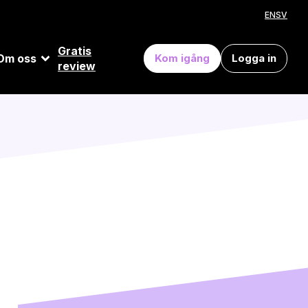
EN
SV
Gratis
Om oss
Kom igång
Logga in
review
d öppna API:er, flexibla
rmar och bygga smartare
och tillförlitlighet.
e-handel.