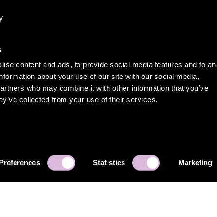
y
l
s
ise content and ads, to provide social media features and to an
information about your use of our site with our social media,
partners who may combine it with other information that you’ve
ey’ve collected from your use of their services.
Made with
in Sweden
Preferences
Statistics
Marketing
©
Sell-o AB 2026