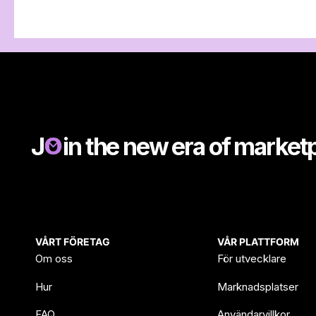
J
in the new era of market
VÅRT FÖRETAG
VÅR PLATTFORM
Om oss
För utvecklare
Hur
Marknadsplatser
FAQ
Användarvillkor