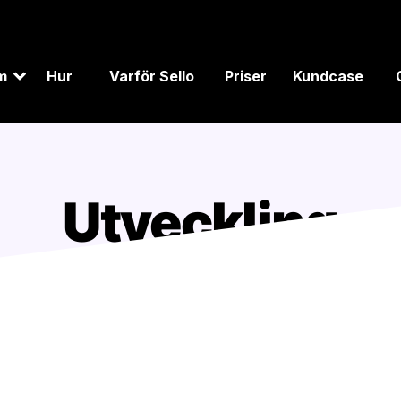
m
Hur
Varför Sello
Priser
Kundcase
Utveckling
llo ger dig friheten att anpassa plattformen efter dina behov. Me
obust backend kan du ansluta ERP-, WMS- eller e-handelsplattfo
n gör konfigurationen enkel, medan backend säkerställer prestanda 
ans utgör de en grund för tillväxt, innovation och en mer effektiv 