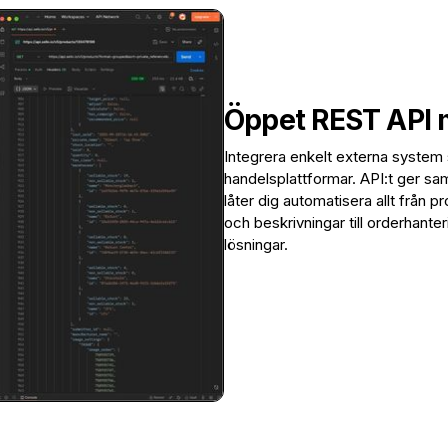
Öppet REST API me
Integrera enkelt externa system
handelsplattformar. API:t ger sa
låter dig automatisera allt från 
och beskrivningar till orderhant
lösningar.