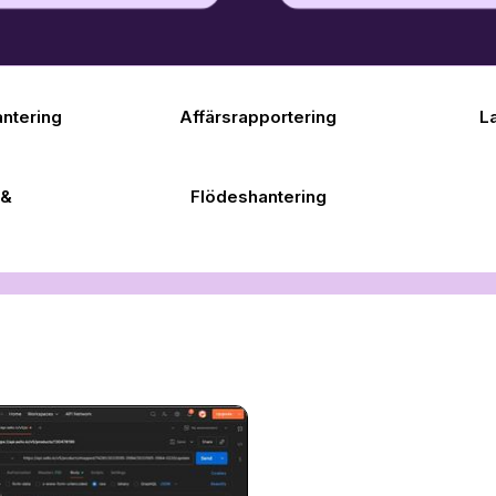
antering
Affärsrapportering
L
 &
Flödeshantering