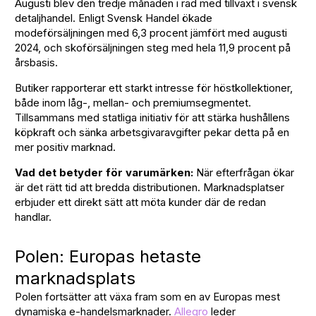
Augusti blev den tredje månaden i rad med tillväxt i svensk
detaljhandel. Enligt Svensk Handel ökade
modeförsäljningen med 6,3 procent jämfört med augusti
2024, och skoförsäljningen steg med hela 11,9 procent på
årsbasis.
Butiker rapporterar ett starkt intresse för höstkollektioner,
både inom låg-, mellan- och premiumsegmentet.
Tillsammans med statliga initiativ för att stärka hushållens
köpkraft och sänka arbetsgivaravgifter pekar detta på en
mer positiv marknad.
Vad det betyder för varumärken:
När efterfrågan ökar
är det rätt tid att bredda distributionen. Marknadsplatser
erbjuder ett direkt sätt att möta kunder där de redan
handlar.
Polen: Europas hetaste
marknadsplats
Polen fortsätter att växa fram som en av Europas mest
dynamiska e-handelsmarknader.
Allegro
leder