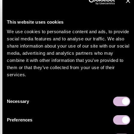
October 1, 2025
Dela
This website uses cookies
We use cookies to personalise content and ads, to provide
social media features and to analyse our traffic. We also
share information about your use of our site with our social
media, advertising and analytics partners who may
combine it with other information that you’ve provided to
them or that they’ve collected from your use of their
services.
Kategorier
Alla inlägg
Marknadsplatser
Consent
Insikter
Necessary
Selection
Sello funktioner
Teknik
Preferences
Kundcase