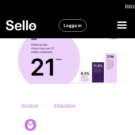
EN
SV
Logga in
#Insikter
#Allainlägg