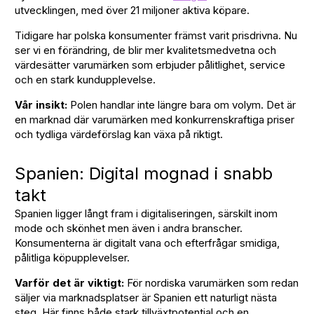
utvecklingen, med över 21 miljoner aktiva köpare.
Tidigare har polska konsumenter främst varit prisdrivna. Nu
ser vi en förändring, de blir mer kvalitetsmedvetna och
värdesätter varumärken som erbjuder pålitlighet, service
och en stark kundupplevelse.
Vår insikt:
Polen handlar inte längre bara om volym. Det är
en marknad där varumärken med konkurrenskraftiga priser
och tydliga värdeförslag kan växa på riktigt.
Spanien: Digital mognad i snabb
takt
Spanien ligger långt fram i digitaliseringen, särskilt inom
mode och skönhet men även i andra branscher.
Konsumenterna är digitalt vana och efterfrågar smidiga,
pålitliga köpupplevelser.
Varför det är viktigt:
För nordiska varumärken som redan
säljer via marknadsplatser är Spanien ett naturligt nästa
steg. Här finns både stark tillväxtpotential och en