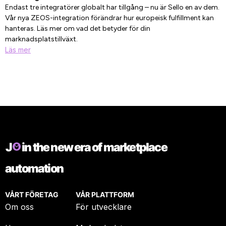
Endast tre integratörer globalt har tillgång – nu är Sello en av dem.
Vår nya ZEOS-integration förändrar hur europeisk fulfillment kan
hanteras. Läs mer om vad det betyder för din
marknadsplatstillväxt.
Läs mer
J
in the new era of marketplace
automation
VÅRT FÖRETAG
VÅR PLATTFORM
Om oss
För utvecklare