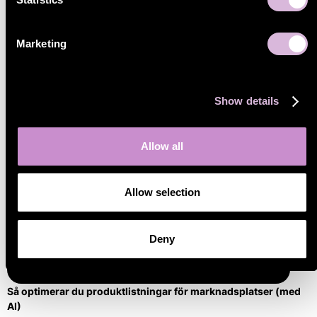
Säljer du elektronik på marknadsplatser? Upptäck styrkorna,
utmaningarna och tillväxtmöjligheterna hos Amazon, CDON och
Elkjøp för elektronikvarumärken som vill expandera i Europa.
Marketing
Läs mer
Show details
Allow all
Allow selection
Deny
Så optimerar du produktlistningar för marknadsplatser (med
AI)