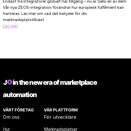
Endast tre integratörer globalt har tillgång – nu är Sello en av dem.
Vår nya ZEOS-integration förändrar hur europeisk fulfillment kan
hanteras. Läs mer om vad det betyder för din
marknadsplatstillväxt.
Läs mer
J
in the new era of marketplace
automation
VÅRT FÖRETAG
VÅR PLATTFORM
Om oss
För utvecklare
Hur
Marknadsplatser