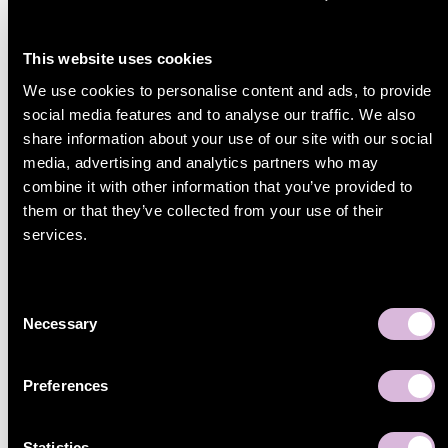
Kolla in de senaste nyheterna
This website uses cookies
We use cookies to personalise content and ads, to provide
social media features and to analyse our traffic. We also
share information about your use of our site with our social
media, advertising and analytics partners who may
combine it with other information that you’ve provided to
them or that they’ve collected from your use of their
services.
Consent
Necessary
Selection
Preferences
Sälja elektronik på marknadsplatser - vilka bör du fokusera
på?
Statistics