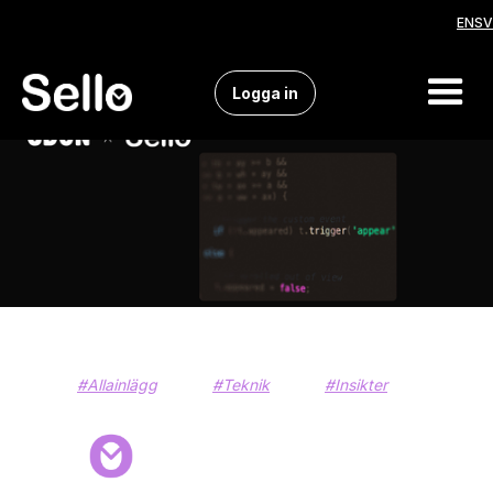
EN
SV
Logga in
#Allainlägg
#Teknik
#Insikter