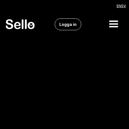
EN
SV
Logga in
Sälj på TikTok Shop - Sömlös
integration med Sello
Snacka med oss!