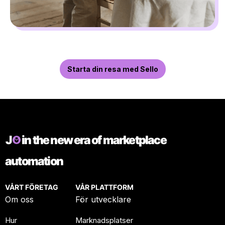
Starta din resa med Sello
J
in the new era of marketplace
automation
VÅRT FÖRETAG
VÅR PLATTFORM
Om oss
För utvecklare
Hur
Marknadsplatser