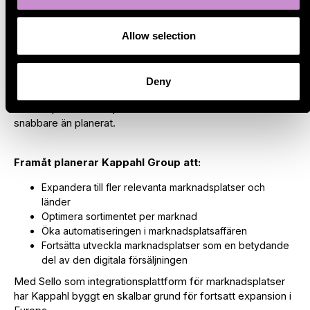
Idag gör marknadsplatser det möjligt för Kappahl Group att
nå fler kunder i fler länder utan att behöva bygga lokal
Allow selection
infrastruktur. Teamet kan skala upp snabbare, arbeta mer
datadrivet och lansera nya produkter samt genomföra
sortimentstester betydligt snabbare än tidigare. Det
Deny
ursprungliga målet var att etablera en lönsam och stabil
närvaro på marknadsplatser ett mål som de nådde
snabbare än planerat.
Framåt planerar Kappahl Group att:
Expandera till fler relevanta marknadsplatser och
länder
Optimera sortimentet per marknad
Öka automatiseringen i marknadsplatsaffären
Fortsätta utveckla marknadsplatser som en betydande
del av den digitala försäljningen
Med Sello som integrationsplattform för marknadsplatser
har Kappahl byggt en skalbar grund för fortsatt expansion i