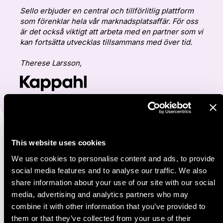
Sello erbjuder en central och tillförlitlig plattform
som förenklar hela vår marknadsplatsaffär. För oss
är det också viktigt att arbeta med en partner som vi
kan fortsätta utvecklas tillsammans med över tid.
Therese Larsson,
This website uses cookies
Strategin
We use cookies to personalise content and ads, to provide
social media features and to analyse our traffic. We also
Från start fokuserade Kappahl Group på att bygga en
share information about your use of our site with our social
skalbar modell som möjliggör expansion till nya
media, advertising and analytics partners who may
marknadsplatser och länder över tid. Tillsammans med
combine it with other information that you’ve provided to
Sello etablerade teamet stabila och automatiserade
them or that they’ve collected from your use of their
processer för hantering av produktdata, lager och order,