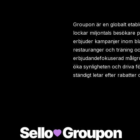
Groupon är en globalt etab
lockar miljontals besökare p
erbjuder kampanjer inom bla
restauranger och träning och
erbjudandefokuserad målgru
öka synligheten och driva fö
ständigt letar efter rabatte
Sello
Groupon