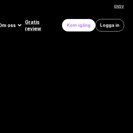
EN
SV
Gratis
Om oss
Kom igång
Logga in
review