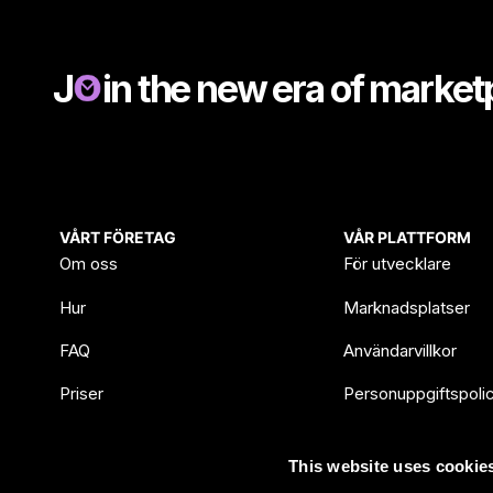
J
in the new era of marke
VÅRT FÖRETAG
VÅR PLATTFORM
Om oss
För utvecklare
Hur
Marknadsplatser
FAQ
Användarvillkor
Priser
Personuppgiftspoli
Blogg & Nyheter
Databehandlingsavt
This website uses cookie
Kontakta oss